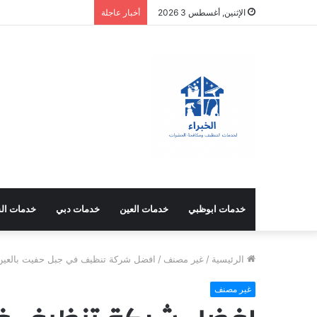
الإثنين, أغسطس 3 2026
أخبار عاجلة
خدمات ابوظبي
خدمات العين
خدمات دبي
خدمات ال
الرئيسية
/
غير مصنف
/
افضل شركة تنظيف في جبل حفيت بالعين 544428403
غير مصنف