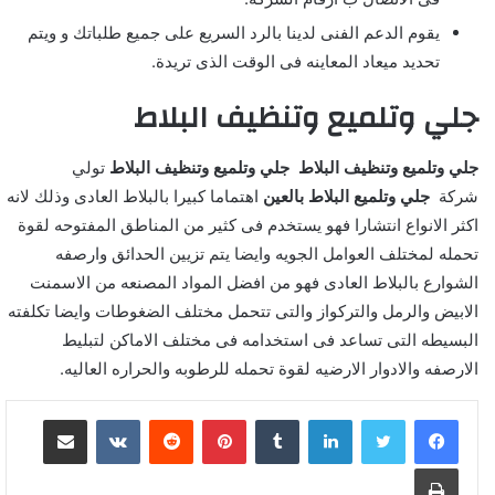
يقوم الدعم الفنى لدينا بالرد السريع على جميع طلباتك و ويتم
تحديد ميعاد المعاينه فى الوقت الذى تريدة.
جلي وتلميع وتنظيف البلاط
جلي وتلميع وتنظيف البلاط جلي
وتلميع وتنظيف البلاط
تولي
شركة
جلي وتلميع البلاط بالعين
اهتماما كبيرا بالبلاط العادى وذلك لانه
اكثر الانواع انتشارا فهو يستخدم فى كثير من المناطق المفتوحه لقوة
تحمله لمختلف العوامل الجويه وايضا يتم تزيين الحدائق وارصفه
الشوارع بالبلاط العادى فهو من افضل المواد المصنعه من الاسمنت
الابيض والرمل والتركواز والتى تتحمل مختلف الضغوطات وايضا تكلفته
البسيطه التى تساعد فى استخدامه فى مختلف الاماكن لتبليط
الارصفه والادوار الارضيه لقوة تحمله للرطوبه والحراره العاليه.
لينكدإن
‏Tumblr
بينتيريست
‏Reddit
‏VKontakte
مشاركة عبر البريد
طباعة