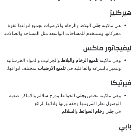
هيركليز
هى ماكينه
جلي
البلاط والرخام والارضيات بجميع انواعها لقوة
محركاتها وتستخدم للمساحات الواسعه مثل المساجد والصالات.
ليفيجاتور ماكس
وهى ماكينه
تلميع الرخام والبلاط
والجرانيت والمواد الخرسانيه
وتتميز بالسرعه والفاعليه فى
تلميع الارضيات
بمختلف انواعها.
فيرتيكا
وهى ماكينه تختص
بجلي
الحوائط ودرج سلالم والاماكن صعبه
الوصول نظرا لمرونتها وخفه وزنها وادائها الرائع
فى
جلي
رخام
الحوائط
و
السلالم
.
بابي