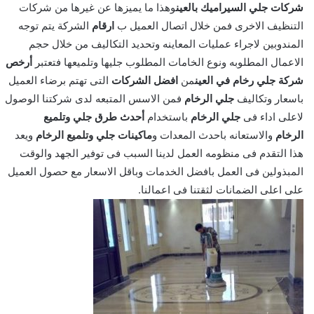
شركات جلي السيراميك بالعين
وهذا ما يميزها عن غيرها من شركات
التنظيف الاخرى فمن خلال اتصال العميل ب
ارقام
الشركة يتم توجه
المندوبين لاجراء عمليات المعاينه وتحديد التكاليف من خلال حجم
الاعمال المطلوبه ونوع الخامات المطلوب جليها وتلميعها فتعتبر
أرخص
شركة جلي رخام في العين
من
افضل الشركات
التى تهتم برضاء العميل
باسعار وتكاليف
جلي الرخام
فمن الاسس المتبعه لدى شركتنا الوصول
لاعلى اداء فى
جلي الرخام
باستخدام
أحدث طرق جلي وتلميع
الرخام
والاستعانه باحدث المعدات و
ماكينات جلي وتلميع الرخام
ويعد
هذا التقدم فى منظومه العمل لدينا السبب فى توفير الجهد والوقت
المبذولين فى العمل بافضل الخدمات وباقل الاسعار مع حصول العميل
على اعلى الضمانات لثقتنا فى اعمالنا.