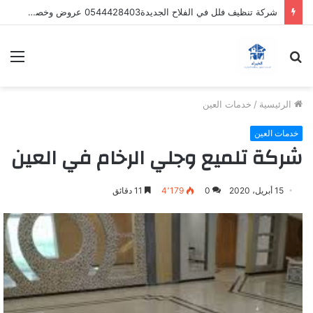
شركة تنظيف فلل في الفلاح الجديدة0544428403 عروض وخصومات
بحث
الق
عن
الرئيسية
/
خدمات العين
خدمات العين
شركة تلميع وجلي الرخام في العين
15 أبريل، 2020
0
4٬179
11 دقائق