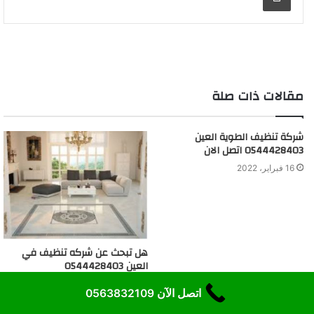
مقالات ذات صلة
شركة تنظيف الطوية العين
0544428403 اتصل الان
16 فبراير، 2022
هل تبحث عن شركه تنظيف في
العين 0544428403
1 أبريل، 2020
اتصل الآن 0563832109