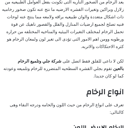
يعد الرخام من الصخور الناريه التى تكونت بفعل العوامل الطبيعيه من
زلازل وبراكين وتغيرات القشره الارضيه ما نتج عنه تكون صخور رخاميه
ذات اشكال متعددة والوان طبيعيه براقه ولامعه مما ينتج عنه لوحات
فنيه تصلح لجميع ارضيات المنازل والفلل والقصور ناهيك عن قوة
تحمل الرخام لمختلف التغيرات البيئيه والمناخيه المختلفه من حراره
ورطوبه وومن اهم الامور التى تؤدى الى تغير لون ولمعان الرخام هو
كثره الاحتكاكات والاتربه.
لكن لا داعى للقلق فقط اتصل على
شركة جلي وتلميع الرخام
بالعين
تقوم بجلي القشره السطحيه المتضرره للرخام وتلميعه وعودته
كما لو كان جديدا.
انواع الرخام
تعرف على انواع الرخام من حيث اللون والخامه ودرجه النقاء وهى
كالتالى:
الرخام الابيض اللون